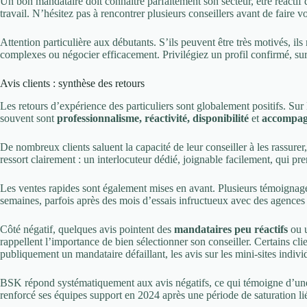
Un bon mandataire doit connaître parfaitement son secteur, être réacti
travail. N’hésitez pas à rencontrer plusieurs conseillers avant de faire v
Attention particulière aux débutants. S’ils peuvent être très motivés, i
complexes ou négocier efficacement. Privilégiez un profil confirmé, su
Avis clients : synthèse des retours
Les retours d’expérience des particuliers sont globalement positifs. Sur l
souvent sont
professionnalisme, réactivité, disponibilité
et
accompag
De nombreux clients saluent la capacité de leur conseiller à les rassure
ressort clairement : un interlocuteur dédié, joignable facilement, qui p
Les ventes rapides sont également mises en avant. Plusieurs témoignag
semaines, parfois après des mois d’essais infructueux avec des agences t
Côté négatif, quelques avis pointent des
mandataires peu réactifs
ou 
rappellent l’importance de bien sélectionner son conseiller. Certains cli
publiquement un mandataire défaillant, les avis sur les mini-sites indi
BSK répond systématiquement aux avis négatifs, ce qui témoigne d’un
renforcé ses équipes support en 2024 après une période de saturation li