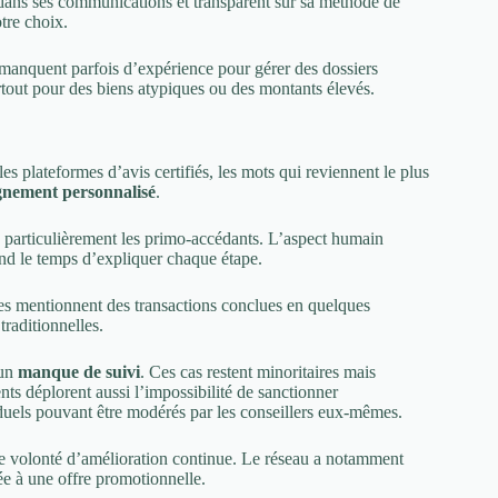
f dans ses communications et transparent sur sa méthode de
otre choix.
ls manquent parfois d’expérience pour gérer des dossiers
rtout pour des biens atypiques ou des montants élevés.
es plateformes d’avis certifiés, les mots qui reviennent le plus
nement personnalisé
.
r, particulièrement les primo-accédants. L’aspect humain
rend le temps d’expliquer chaque étape.
es mentionnent des transactions conclues en quelques
raditionnelles.
un
manque de suivi
. Ces cas restent minoritaires mais
ents déplorent aussi l’impossibilité de sanctionner
viduels pouvant être modérés par les conseillers eux-mêmes.
e volonté d’amélioration continue. Le réseau a notamment
ée à une offre promotionnelle.