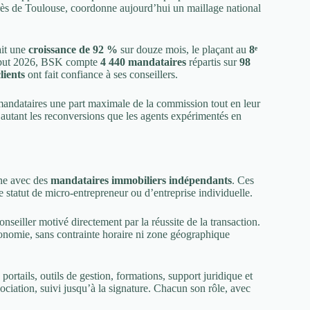
rès de Toulouse, coordonne aujourd’hui un maillage national
ait une
croissance de 92 %
sur douze mois, le plaçant au
8ᵉ
Début 2026, BSK compte
4 440 mandataires
répartis sur
98
lients
ont fait confiance à ses conseillers.
mandataires une part maximale de la commission tout en leur
e autant les reconversions que les agents expérimentés en
nne avec des
mandataires immobiliers indépendants
. Ces
le statut de micro-entrepreneur ou d’entreprise individuelle.
seiller motivé directement par la réussite de la transaction.
autonomie, sans contrainte horaire ni zone géographique
portails, outils de gestion, formations, support juridique et
gociation, suivi jusqu’à la signature. Chacun son rôle, avec