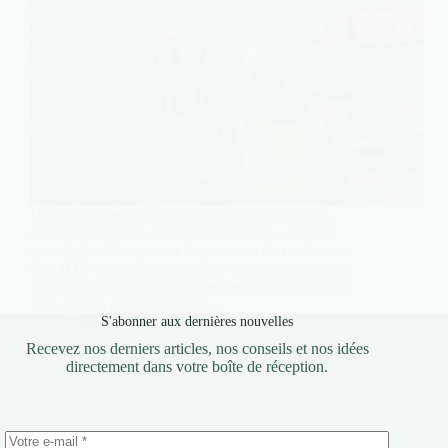
Dans un secteur du BTP en constante évolution,
trouver une source d’information fiable, claire et
actualisée relève parfois du parcours du combattant.
Cap BTP se positionne comme un média spécialisé
qui accompagne professionnels et particuliers dans
leurs projets de construction,…
S'abonner aux dernières nouvelles
Léa
27 mars 2026
Recevez nos derniers articles, nos conseils et nos idées
directement dans votre boîte de réception.