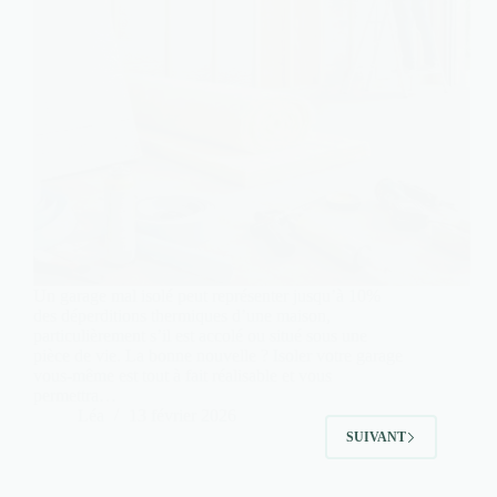
Un garage mal isolé peut représenter jusqu’à 10%
des déperditions thermiques d’une maison,
particulièrement s’il est accolé ou situé sous une
pièce de vie. La bonne nouvelle ? Isoler votre garage
vous-même est tout à fait réalisable et vous
permettra…
Léa
13 février 2026
SUIVANT