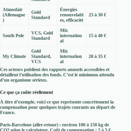
Atmosfair
Énergies
Gold
(Allemagne
renouvelabl
23 à 30 €
Standard
)
es, efficacité
Mix
VCS, Gold
South Pole
internation
15 à 40 €
Standard
al
Gold
Mix
My Climate
Standard,
internation
20 à 35 €
VCS
al
Ces acteurs publient des rapports annuels accessibles et
détaillent l’utilisation des fonds. C’est le minimum attendu
d’un organisme sérieux.
Ce que ça coûte réellement
À titre d’exemple, voici ce que représente concrètement la
compensation pour quelques trajets courants au départ de
France.
Paris-Barcelone (aller-retour)
: environ 100 à 150 kg de
CO2 selon le calculateur. Coût de compensation :
2 à 5 €
.