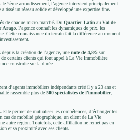
 le 5ème arrondissement, l’agence intervient principalement
le a tissé un réseau solide et développé une expertise fine.
cités de chaque micro-marché. Du
Quartier Latin
au
Val de
ur
Arago
, l’agence connaît les dynamiques de prix, les
one. Cette connaissance du terrain fait la différence au moment
 investissement.
s depuis la création de l’agence, une
note de 4,8/5
sur
e de certains clients qui font appel à La Vie Immobilière
nce construite sur la durée.
ent d’agents immobiliers indépendants créé il y a 23 ans et
ualité rassemble plus de
500 spécialistes de l’immobilier
,
s. Elle permet de mutualiser les compétences, d’échanger les
En cas de mobilité géographique, un client de La Vie
e autre région. Toutefois, cette affiliation ne remet pas en
on et sa proximité avec ses clients.