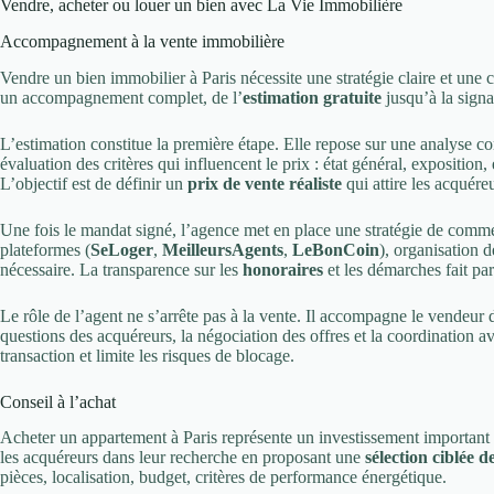
Vendre, acheter ou louer un bien avec La Vie Immobilière
Accompagnement à la vente immobilière
Vendre un bien immobilier à Paris nécessite une stratégie claire et un
un accompagnement complet, de l’
estimation gratuite
jusqu’à la signa
L’estimation constitue la première étape. Elle repose sur une analyse c
évaluation des critères qui influencent le prix : état général, exposition
L’objectif est de définir un
prix de vente réaliste
qui attire les acquéreu
Une fois le mandat signé, l’agence met en place une stratégie de commer
plateformes (
SeLoger
,
MeilleursAgents
,
LeBonCoin
), organisation d
nécessaire. La transparence sur les
honoraires
et les démarches fait pa
Le rôle de l’agent ne s’arrête pas à la vente. Il accompagne le vendeur 
questions des acquéreurs, la négociation des offres et la coordination av
transaction et limite les risques de blocage.
Conseil à l’achat
Acheter un appartement à Paris représente un investissement important
les acquéreurs dans leur recherche en proposant une
sélection ciblée d
pièces, localisation, budget, critères de performance énergétique.