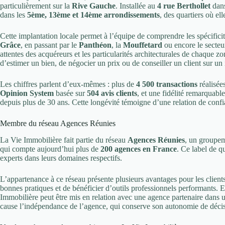
particulièrement sur la
Rive Gauche
. Installée au
4 rue Berthollet
dans
dans les
5ème, 13ème et 14ème arrondissements
, des quartiers où el
Cette implantation locale permet à l’équipe de comprendre les spécifi
Grâce
, en passant par le
Panthéon
, la
Mouffetard
ou encore le secte
attentes des acquéreurs et les particularités architecturales de chaque z
d’estimer un bien, de négocier un prix ou de conseiller un client sur un
Les chiffres parlent d’eux-mêmes : plus de
4 500 transactions
réalisée
Opinion System
basée sur
504 avis clients
, et une fidélité remarquabl
depuis plus de 30 ans. Cette longévité témoigne d’une relation de confia
Membre du réseau Agences Réunies
La Vie Immobilière fait partie du réseau
Agences Réunies
, un groupem
qui compte aujourd’hui plus de
200 agences en France
. Ce label de q
experts dans leurs domaines respectifs.
L’appartenance à ce réseau présente plusieurs avantages pour les client
bonnes pratiques et de bénéficier d’outils professionnels performants. 
Immobilière peut être mis en relation avec une agence partenaire dans un
cause l’indépendance de l’agence, qui conserve son autonomie de décisi