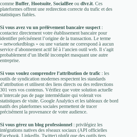
comme
Buffer
,
Hootsuite
,
SocialBee
ou
dlvr.it
. Ces
plateformes offrent une redirection correcte du trafic et des
statistiques fiables.
Si vous avez vu un prélèvement bancaire suspect
:
contactez directement votre établissement bancaire pour
identifier précisément l’origine de la transaction. Le terme
« networkedblogs » ou une variante ne correspond à aucun
service d’abonnement actif lié à l’ancien outil web. Il s’agit
probablement d’un libellé incomplet masquant une autre
entreprise.
Si vous voulez comprendre l’attribution de trafic
: les
outils de syndication modernes respectent les standards
d’attribution et utilisent des liens directs ou des redirections
301 vers vos contenus. Vérifiez que votre solution actuelle
n’intercale pas de page intermédiaire qui volerait vos
statistiques de visite. Google Analytics et les tableaux de bord
natifs des plateformes sociales permettent de tracer
précisément la provenance de votre audience.
Si vous gérez un blog professionnel
: privilégiez les
intégrations natives des réseaux sociaux (API officielles
Facebook, LinkedIn, Twitter) plutôt que des outils tiers