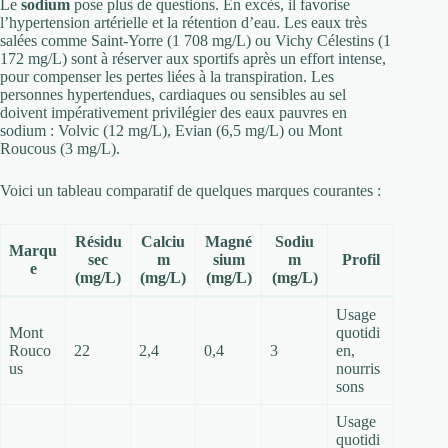
Le
sodium
pose plus de questions. En excès, il favorise
l’hypertension artérielle et la rétention d’eau. Les eaux très
salées comme Saint-Yorre (1 708 mg/L) ou Vichy Célestins (1
172 mg/L) sont à réserver aux sportifs après un effort intense,
pour compenser les pertes liées à la transpiration. Les
personnes hypertendues, cardiaques ou sensibles au sel
doivent impérativement privilégier des eaux pauvres en
sodium : Volvic (12 mg/L), Evian (6,5 mg/L) ou Mont
Roucous (3 mg/L).
Voici un tableau comparatif de quelques marques courantes :
Résidu
Calciu
Magné
Sodiu
Marqu
sec
m
sium
m
Profil
e
(mg/L)
(mg/L)
(mg/L)
(mg/L)
Usage
Mont
quotidi
Rouco
22
2,4
0,4
3
en,
us
nourris
sons
Usage
quotidi