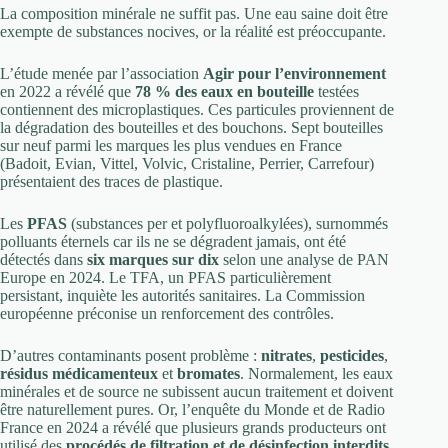
La composition minérale ne suffit pas. Une eau saine doit être
exempte de substances nocives, or la réalité est préoccupante.
L’étude menée par l’association
Agir pour l’environnement
en 2022 a révélé que
78 % des eaux en bouteille
testées
contiennent des microplastiques. Ces particules proviennent de
la dégradation des bouteilles et des bouchons. Sept bouteilles
sur neuf parmi les marques les plus vendues en France
(Badoit, Evian, Vittel, Volvic, Cristaline, Perrier, Carrefour)
présentaient des traces de plastique.
Les
PFAS
(substances per et polyfluoroalkylées), surnommés
polluants éternels car ils ne se dégradent jamais, ont été
détectés dans
six marques sur dix
selon une analyse de PAN
Europe en 2024. Le TFA, un PFAS particulièrement
persistant, inquiète les autorités sanitaires. La Commission
européenne préconise un renforcement des contrôles.
D’autres contaminants posent problème :
nitrates
,
pesticides
,
résidus médicamenteux
et
bromates
. Normalement, les eaux
minérales et de source ne subissent aucun traitement et doivent
être naturellement pures. Or, l’enquête du Monde et de Radio
France en 2024 a révélé que plusieurs grands producteurs ont
utilisé des
procédés de filtration et de désinfection interdits