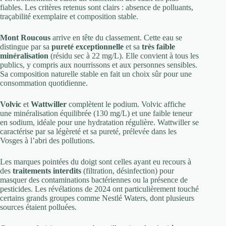
fiables. Les critères retenus sont clairs : absence de polluants,
traçabilité exemplaire et composition stable.
Mont Roucous
arrive en tête du classement. Cette eau se
distingue par sa
pureté exceptionnelle
et sa
très faible
minéralisation
(résidu sec à 22 mg/L). Elle convient à tous les
publics, y compris aux nourrissons et aux personnes sensibles.
Sa composition naturelle stable en fait un choix sûr pour une
consommation quotidienne.
Volvic
et
Wattwiller
complètent le podium. Volvic affiche
une minéralisation équilibrée (130 mg/L) et une faible teneur
en sodium, idéale pour une hydratation régulière. Wattwiller se
caractérise par sa légèreté et sa pureté, prélevée dans les
Vosges à l’abri des pollutions.
Les marques pointées du doigt sont celles ayant eu recours à
des
traitements interdits
(filtration, désinfection) pour
masquer des contaminations bactériennes ou la présence de
pesticides. Les révélations de 2024 ont particulièrement touché
certains grands groupes comme Nestlé Waters, dont plusieurs
sources étaient polluées.