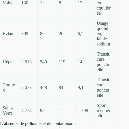
Volvic
130
12
8
12
en,
équilibr
ée
Usage
quotidi
Evian
309
80
26
6,5
en,
faible
sodium
Transit,
cure
Hépar
2 513
549
119
14
ponctu
elle
Transit,
Contre
cure
2 078
468
84
9,1
x
ponctu
elle
Sport,
Saint-
4 774
90
11
1 708
récupér
Yorre
ation
L’absence de polluants et de contaminants