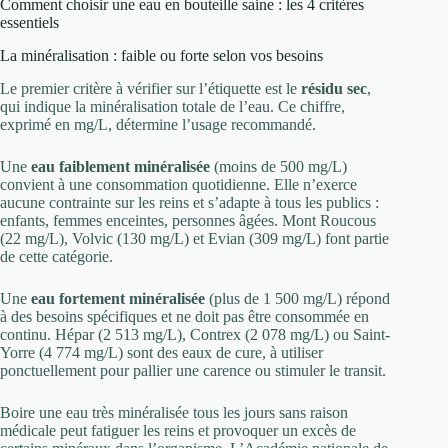
Comment choisir une eau en bouteille saine : les 4 critères
essentiels
La minéralisation : faible ou forte selon vos besoins
Le premier critère à vérifier sur l’étiquette est le
résidu sec
,
qui indique la minéralisation totale de l’eau. Ce chiffre,
exprimé en mg/L, détermine l’usage recommandé.
Une
eau faiblement minéralisée
(moins de 500 mg/L)
convient à une consommation quotidienne. Elle n’exerce
aucune contrainte sur les reins et s’adapte à tous les publics :
enfants, femmes enceintes, personnes âgées. Mont Roucous
(22 mg/L), Volvic (130 mg/L) et Evian (309 mg/L) font partie
de cette catégorie.
Une
eau fortement minéralisée
(plus de 1 500 mg/L) répond
à des besoins spécifiques et ne doit pas être consommée en
continu. Hépar (2 513 mg/L), Contrex (2 078 mg/L) ou Saint-
Yorre (4 774 mg/L) sont des eaux de cure, à utiliser
ponctuellement pour pallier une carence ou stimuler le transit.
Boire une eau très minéralisée tous les jours sans raison
médicale peut fatiguer les reins et provoquer un excès de