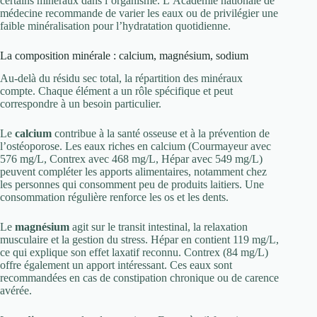
certains minéraux dans l’organisme. L’Académie nationale de
médecine recommande de varier les eaux ou de privilégier une
faible minéralisation pour l’hydratation quotidienne.
La composition minérale : calcium, magnésium, sodium
Au-delà du résidu sec total, la répartition des minéraux
compte. Chaque élément a un rôle spécifique et peut
correspondre à un besoin particulier.
Le
calcium
contribue à la santé osseuse et à la prévention de
l’ostéoporose. Les eaux riches en calcium (Courmayeur avec
576 mg/L, Contrex avec 468 mg/L, Hépar avec 549 mg/L)
peuvent compléter les apports alimentaires, notamment chez
les personnes qui consomment peu de produits laitiers. Une
consommation régulière renforce les os et les dents.
Le
magnésium
agit sur le transit intestinal, la relaxation
musculaire et la gestion du stress. Hépar en contient 119 mg/L,
ce qui explique son effet laxatif reconnu. Contrex (84 mg/L)
offre également un apport intéressant. Ces eaux sont
recommandées en cas de constipation chronique ou de carence
avérée.