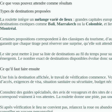
Ce que vous pouvez attendre comme résultats
Types de destinations proposées
La roulette intègre un
mélange varié de lieux
: grandes capitales eu
destinations exotiques comme
Bali
,
Marrakech
ou la
Colombie
, et 
Montréal
.
Certaines propositions correspondent à des classiques du tourisme, d’aut
garantit que chaque tirage peut réserver une surprise, qu’elle soit atten
Le site peut mettre à jour sa liste de destinations au fil du temps pour 
émergents. Le nombre exact de destinations disponibles évolue donc s
Ce qu’il faut faire ensuite
Une fois la destination affichée, le travail de vérification commence. V
d’accès, exigences de visa, situation sanitaire ou sécuritaire, budget né
Consultez des guides spécialisés, des avis de voyageurs et des sites de
correspond vraiment à vos attentes. La roulette donne une piste, pas une
Si après vérification le lieu ne convient pas, relancez la roue ou abando
conseiller en voyage personnalisé.