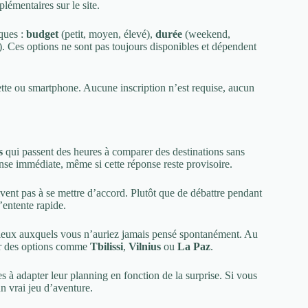
lémentaires sur le site.
iques :
budget
(petit, moyen, élevé),
durée
(weekend,
s). Ces options ne sont pas toujours disponibles et dépendent
blette ou smartphone. Aucune inscription n’est requise, aucun
s
qui passent des heures à comparer des destinations sans
nse immédiate, même si cette réponse reste provisoire.
ivent pas à se mettre d’accord. Plutôt que de débattre pendant
d’entente rapide.
s lieux auxquels vous n’auriez jamais pensé spontanément. Au
ir des options comme
Tbilissi
,
Vilnius
ou
La Paz
.
s à adapter leur planning en fonction de la surprise. Si vous
 un vrai jeu d’aventure.