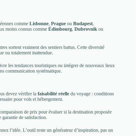
ropéennes comme
Lisbonne
,
Prague
ou
Budapest
,
lieux moins connus comme
Édimbourg
,
Dubrovnik
ou
res sortent vraiment des sentiers battus. Cette diversité
due ou totalement inattendue.
suivre les tendances touristiques ou intégrer de nouveaux lieux
ans communication systématique.
ous devez vérifier la
faisabilité réelle
du voyage : conditions
cessaire pour vols et hébergement.
 comparaison de prix pour évaluer si la destination proposée
 garantie de satisfaction.
nnez l’idée. L’outil reste un générateur d’inspiration, pas un