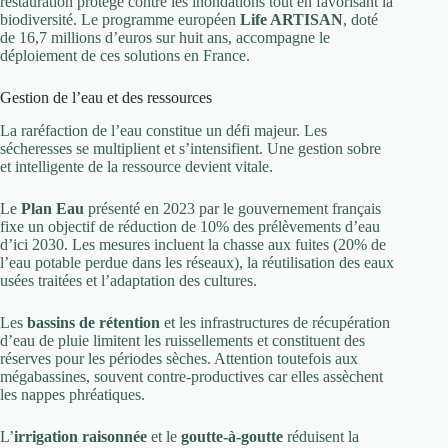
restauration protège contre les inondations tout en favorisant la
biodiversité. Le programme européen
Life ARTISAN
, doté
de 16,7 millions d’euros sur huit ans, accompagne le
déploiement de ces solutions en France.
Gestion de l’eau et des ressources
La raréfaction de l’eau constitue un défi majeur. Les
sécheresses se multiplient et s’intensifient. Une gestion sobre
et intelligente de la ressource devient vitale.
Le
Plan Eau
présenté en 2023 par le gouvernement français
fixe un objectif de réduction de 10% des prélèvements d’eau
d’ici 2030. Les mesures incluent la chasse aux fuites (20% de
l’eau potable perdue dans les réseaux), la réutilisation des eaux
usées traitées et l’adaptation des cultures.
Les
bassins de rétention
et les infrastructures de récupération
d’eau de pluie limitent les ruissellements et constituent des
réserves pour les périodes sèches. Attention toutefois aux
mégabassines, souvent contre-productives car elles assèchent
les nappes phréatiques.
L’
irrigation raisonnée
et le
goutte-à-goutte
réduisent la