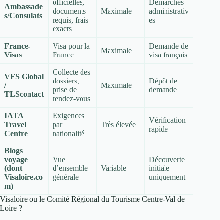
officielles,
Démarches
Ambassade
documents
Maximale
administrativ
s/Consulats
requis, frais
es
exacts
France-
Visa pour la
Demande de
Maximale
Visas
France
visa français
Collecte des
VFS Global
dossiers,
Dépôt de
/
Maximale
prise de
demande
TLScontact
rendez-vous
IATA
Exigences
Vérification
Travel
par
Très élevée
rapide
Centre
nationalité
Blogs
voyage
Vue
Découverte
(dont
d’ensemble
Variable
initiale
Visaloire.co
générale
uniquement
m)
Visaloire ou le Comité Régional du Tourisme Centre-Val de
Loire ?