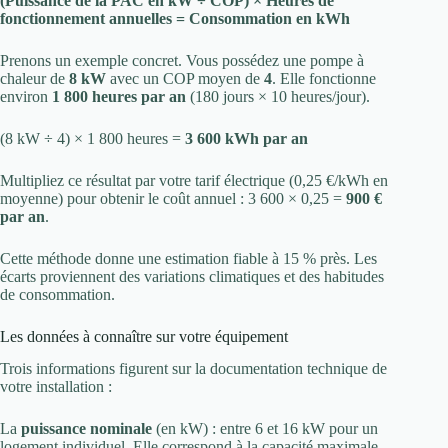
(Puissance de la PAC en kW ÷ COP) × Heures de
fonctionnement annuelles = Consommation en kWh
Prenons un exemple concret. Vous possédez une pompe à
chaleur de
8 kW
avec un COP moyen de
4
. Elle fonctionne
environ
1 800 heures par an
(180 jours × 10 heures/jour).
(8 kW ÷ 4) × 1 800 heures =
3 600 kWh par an
Multipliez ce résultat par votre tarif électrique (0,25 €/kWh en
moyenne) pour obtenir le coût annuel : 3 600 × 0,25 =
900 €
par an
.
Cette méthode donne une estimation fiable à 15 % près. Les
écarts proviennent des variations climatiques et des habitudes
de consommation.
Les données à connaître sur votre équipement
Trois informations figurent sur la documentation technique de
votre installation :
La
puissance nominale
(en kW) : entre 6 et 16 kW pour un
logement individuel. Elle correspond à la capacité maximale