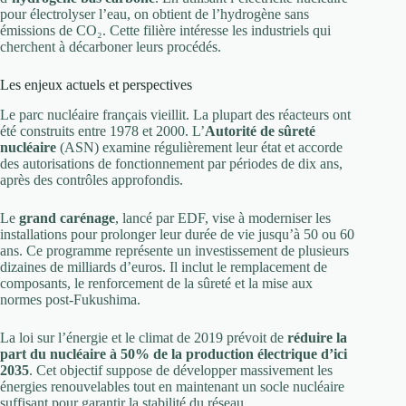
pour électrolyser l’eau, on obtient de l’hydrogène sans
émissions de CO₂. Cette filière intéresse les industriels qui
cherchent à décarboner leurs procédés.
Les enjeux actuels et perspectives
Le parc nucléaire français vieillit. La plupart des réacteurs ont
été construits entre 1978 et 2000. L’
Autorité de sûreté
nucléaire
(ASN) examine régulièrement leur état et accorde
des autorisations de fonctionnement par périodes de dix ans,
après des contrôles approfondis.
Le
grand carénage
, lancé par EDF, vise à moderniser les
installations pour prolonger leur durée de vie jusqu’à 50 ou 60
ans. Ce programme représente un investissement de plusieurs
dizaines de milliards d’euros. Il inclut le remplacement de
composants, le renforcement de la sûreté et la mise aux
normes post-Fukushima.
La loi sur l’énergie et le climat de 2019 prévoit de
réduire la
part du nucléaire à 50% de la production électrique d’ici
2035
. Cet objectif suppose de développer massivement les
énergies renouvelables tout en maintenant un socle nucléaire
suffisant pour garantir la stabilité du réseau.