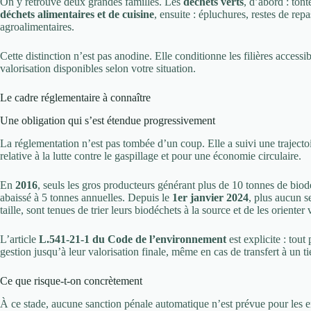
On y retrouve deux grandes familles. Les
déchets verts
, d’abord : tont
déchets alimentaires et de cuisine
, ensuite : épluchures, restes de rep
agroalimentaires.
Cette distinction n’est pas anodine. Elle conditionne les filières accessib
valorisation disponibles selon votre situation.
Le cadre réglementaire à connaître
Une obligation qui s’est étendue progressivement
La réglementation n’est pas tombée d’un coup. Elle a suivi une trajecto
relative à la lutte contre le gaspillage et pour une économie circulaire.
En
2016
, seuls les gros producteurs générant plus de 10 tonnes de bio
abaissé à 5 tonnes annuelles. Depuis le
1er janvier 2024
, plus aucun se
taille, sont tenues de trier leurs biodéchets à la source et de les orienter 
L’article
L.541-21-1 du Code de l’environnement
est explicite : tou
gestion jusqu’à leur valorisation finale, même en cas de transfert à un ti
Ce que risque-t-on concrètement
À ce stade, aucune sanction pénale automatique n’est prévue pour les e