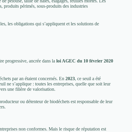
e de pelouse, taille de haies, élagages, feuilles mortes. Les
as, produits périmés, sous-produits des industries
les, les obligations qui s’appliquent et les solutions de
ire progressive, ancrée dans la
loi AGEC du 10 février 2020
déchets par an étaient concernés. En
2023
, ce seuil a été
uil ne s’applique : toutes les entreprises, quelle que soit leur
vers une filière de valorisation.
t producteur ou détenteur de biodéchets est responsable de leur
ers.
ntreprises non conformes. Mais le risque de réputation est