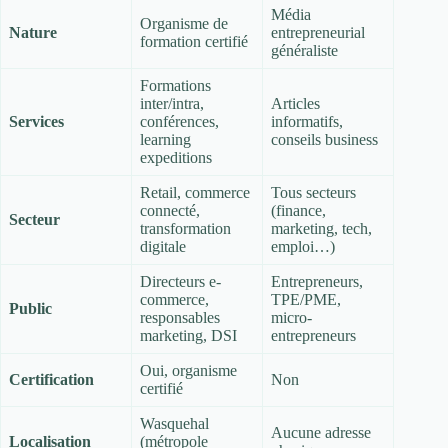
Média
Organisme de
Nature
entrepreneurial
formation certifié
généraliste
Formations
inter/intra,
Articles
Services
conférences,
informatifs,
learning
conseils business
expeditions
Retail, commerce
Tous secteurs
connecté,
(finance,
Secteur
transformation
marketing, tech,
digitale
emploi…)
Directeurs e-
Entrepreneurs,
commerce,
TPE/PME,
Public
responsables
micro-
marketing, DSI
entrepreneurs
Oui, organisme
Certification
Non
certifié
Wasquehal
Aucune adresse
Localisation
(métropole