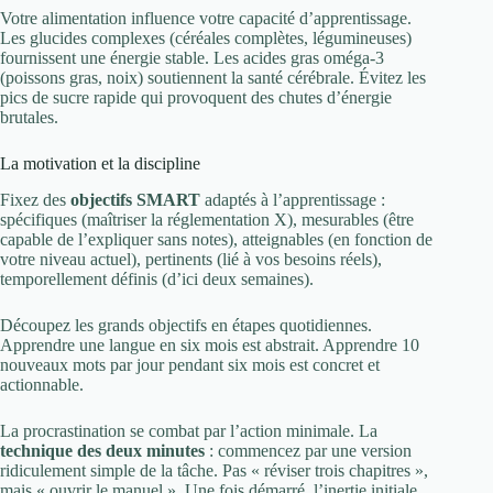
Votre alimentation influence votre capacité d’apprentissage.
Les glucides complexes (céréales complètes, légumineuses)
fournissent une énergie stable. Les acides gras oméga-3
(poissons gras, noix) soutiennent la santé cérébrale. Évitez les
pics de sucre rapide qui provoquent des chutes d’énergie
brutales.
La motivation et la discipline
Fixez des
objectifs SMART
adaptés à l’apprentissage :
spécifiques (maîtriser la réglementation X), mesurables (être
capable de l’expliquer sans notes), atteignables (en fonction de
votre niveau actuel), pertinents (lié à vos besoins réels),
temporellement définis (d’ici deux semaines).
Découpez les grands objectifs en étapes quotidiennes.
Apprendre une langue en six mois est abstrait. Apprendre 10
nouveaux mots par jour pendant six mois est concret et
actionnable.
La procrastination se combat par l’action minimale. La
technique des deux minutes
: commencez par une version
ridiculement simple de la tâche. Pas « réviser trois chapitres »,
mais « ouvrir le manuel ». Une fois démarré, l’inertie initiale