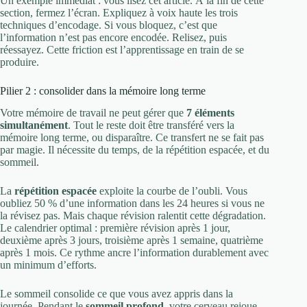
Un exemple immédiat : vous lisez cet article. À la fin de cette
section, fermez l’écran. Expliquez à voix haute les trois
techniques d’encodage. Si vous bloquez, c’est que
l’information n’est pas encore encodée. Relisez, puis
réessayez. Cette friction est l’apprentissage en train de se
produire.
Pilier 2 : consolider dans la mémoire long terme
Votre mémoire de travail ne peut gérer que
7 éléments
simultanément
. Tout le reste doit être transféré vers la
mémoire long terme, ou disparaître. Ce transfert ne se fait pas
par magie. Il nécessite du temps, de la répétition espacée, et du
sommeil.
La
répétition espacée
exploite la courbe de l’oubli. Vous
oubliez 50 % d’une information dans les 24 heures si vous ne
la révisez pas. Mais chaque révision ralentit cette dégradation.
Le calendrier optimal : première révision après 1 jour,
deuxième après 3 jours, troisième après 1 semaine, quatrième
après 1 mois. Ce rythme ancre l’information durablement avec
un minimum d’efforts.
Le sommeil consolide ce que vous avez appris dans la
journée. Pendant le
sommeil profond
, votre cerveau rejoue