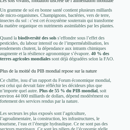
Les sols vivants, fondation discrète de l’alimentation mondiale
Un gramme de sol en bonne santé contient plusieurs milliards
de micro-organismes. Champignons, bactéries, vers de terre,
insectes du sol : c’est cet écosystème souterrain qui transforme
la matière organique en nutriments assimilables par les plantes.
Quand la
biodiversité des sols
s’effondre sous l’effet des
pesticides, du labour intensif ou de l’imperméabilisation, les
rendements chutent, la dépendance aux intrants chimiques
augmente et la résilience agronomique s’évapore.
40 % des
terres agricoles mondiales
sont déjà dégradées selon la FAO.
Plus de la moitié du PIB mondial repose sur la nature
Ce chiffre, issu d’un rapport du Forum économique mondial,
est celui qui devrait faire réfléchir les décideurs plus que
n’importe quel autre.
Plus de 55 % du PIB mondial
, soit
environ 44 000 milliards de dollars, dépend modérément ou
fortement des services rendus par la nature.
Les secteurs les plus exposés sont l’agriculture,
l’agroalimentaire, la construction, les infrastructures, le
tourisme, l’eau et l’énergie hydraulique. Ce ne sont pas des
secteurs marginaux. Ce sont les piliers de l’économie réelle.