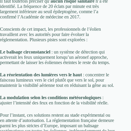
Il faut toutefois préciser qu’
aucun risque sanitaire
n’a été
identifié. La fréquence de 20 éclats par minute est très
largement inférieure au seuil épileptogène, comme l’a
confirmé l’Académie de médecine en 2017.
Conscients de cet impact, les professionnels de l’éolien
travaillent avec les autorités pour faire évoluer la
réglementation. Plusieurs pistes sont explorées :
Le balisage circonstanciel
: un système de détection qui
activerait les feux uniquement lorsqu’un aéronef approche,
permettant de laisser les éoliennes éteintes le reste du temps.
La réorientation des lumières vers le haut
: concentrer le
faisceau lumineux vers le ciel plutôt que vers le sol, pour
maintenir la visibilité aérienne tout en réduisant la gêne au sol.
La modulation selon les conditions météorologiques
:
ajuster l’intensité des feux en fonction de la visibilité réelle.
Pour l’instant, ces solutions restent au stade expérimental ou
en attente d’autorisation. La réglementation française demeure
parmi les plus strictes d’Europe, imposant un balisage
systématique sur toutes les éoliennes, indépendamment de leur