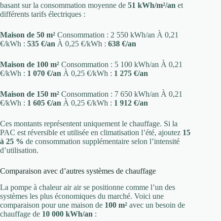
basant sur la consommation moyenne de
51 kWh/m²/an
et
différents tarifs électriques :
Maison de 50 m²
Consommation : 2 550 kWh/an À 0,21
€/kWh :
535 €/an
À 0,25 €/kWh :
638 €/an
Maison de 100 m²
Consommation : 5 100 kWh/an À 0,21
€/kWh :
1 070 €/an
À 0,25 €/kWh :
1 275 €/an
Maison de 150 m²
Consommation : 7 650 kWh/an À 0,21
€/kWh :
1 605 €/an
À 0,25 €/kWh :
1 912 €/an
Ces montants représentent uniquement le chauffage. Si la
PAC est réversible et utilisée en climatisation l’été, ajoutez
15
à 25 %
de consommation supplémentaire selon l’intensité
d’utilisation.
Comparaison avec d’autres systèmes de chauffage
La pompe à chaleur air air se positionne comme l’un des
systèmes les plus économiques du marché. Voici une
comparaison pour une maison de
100 m²
avec un besoin de
chauffage de
10 000 kWh/an
: