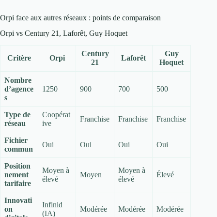
Orpi face aux autres réseaux : points de comparaison
Orpi vs Century 21, Laforêt, Guy Hoquet
Century
Guy
Critère
Orpi
Laforêt
21
Hoquet
Nombre
d’agence
1250
900
700
500
s
Type de
Coopérat
Franchise
Franchise
Franchise
réseau
ive
Fichier
Oui
Oui
Oui
Oui
commun
Position
Moyen à
Moyen à
nement
Moyen
Élevé
élevé
élevé
tarifaire
Innovati
Infinid
on
Modérée
Modérée
Modérée
(IA)