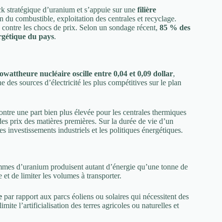
ock stratégique d’uranium et s’appuie sur une
filière
on du combustible, exploitation des centrales et recyclage.
e contre les chocs de prix. Selon un sondage récent,
85 % des
rgétique du pays
.
wattheure nucléaire oscille entre 0,04 et 0,09 dollar
,
e des sources d’électricité les plus compétitives sur le plan
ntre une part bien plus élevée pour les centrales thermiques
 des prix des matières premières. Sur la durée de vie d’un
les investissements industriels et les politiques énergétiques.
mes d’uranium produisent autant d’énergie qu’une tonne de
et de limiter les volumes à transporter.
e
par rapport aux parcs éoliens ou solaires qui nécessitent des
te l’artificialisation des terres agricoles ou naturelles et