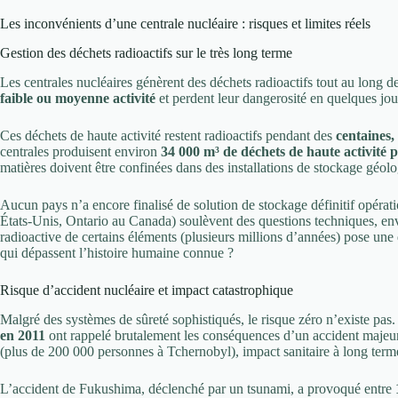
Les inconvénients d’une centrale nucléaire : risques et limites réels
Gestion des déchets radioactifs sur le très long terme
Les centrales nucléaires génèrent des déchets radioactifs tout au long de
faible ou moyenne activité
et perdent leur dangerosité en quelques jo
Ces déchets de haute activité restent radioactifs pendant des
centaines,
centrales produisent environ
34 000 m³ de déchets de haute activité 
matières doivent être confinées dans des installations de stockage géolo
Aucun pays n’a encore finalisé de solution de stockage définitif opérat
États-Unis, Ontario au Canada) soulèvent des questions techniques, env
radioactive de certains éléments (plusieurs millions d’années) pose une 
qui dépassent l’histoire humaine connue ?
Risque d’accident nucléaire et impact catastrophique
Malgré des systèmes de sûreté sophistiqués, le risque zéro n’existe pas
en 2011
ont rappelé brutalement les conséquences d’un accident majeur 
(plus de 200 000 personnes à Tchernobyl), impact sanitaire à long terme
L’accident de Fukushima, déclenché par un tsunami, a provoqué entre