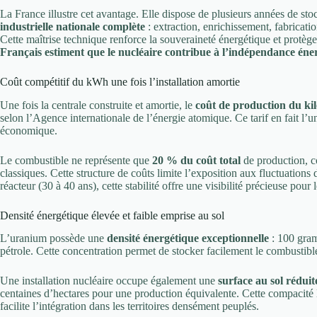
La France illustre cet avantage. Elle dispose de plusieurs années de st
industrielle nationale complète
: extraction, enrichissement, fabricati
Cette maîtrise technique renforce la souveraineté énergétique et protèg
Français estiment que le nucléaire contribue à l’indépendance éne
Coût compétitif du kWh une fois l’installation amortie
Une fois la centrale construite et amortie, le
coût de production du kilo
selon l’Agence internationale de l’énergie atomique. Ce tarif en fait l’un
économique.
Le combustible ne représente que
20 % du coût total
de production, co
classiques. Cette structure de coûts limite l’exposition aux fluctuations
réacteur (30 à 40 ans), cette stabilité offre une visibilité précieuse pour 
Densité énergétique élevée et faible emprise au sol
L’uranium possède une
densité énergétique exceptionnelle
: 100 gram
pétrole. Cette concentration permet de stocker facilement le combustible 
Une installation nucléaire occupe également une
surface au sol réduit
centaines d’hectares pour une production équivalente. Cette compacité limi
facilite l’intégration dans les territoires densément peuplés.