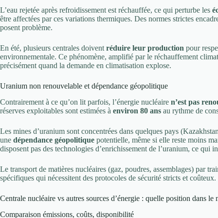
L’eau rejetée après refroidissement est réchauffée, ce qui perturbe les
é
être affectées par ces variations thermiques. Des normes strictes encadr
posent problème.
En été, plusieurs centrales doivent
réduire leur production
pour respec
environnementale. Ce phénomène, amplifié par le réchauffement climati
précisément quand la demande en climatisation explose.
Uranium non renouvelable et dépendance géopolitique
Contrairement à ce qu’on lit parfois, l’énergie nucléaire
n’est pas reno
réserves exploitables sont estimées à
environ 80 ans
au rythme de cons
Les mines d’uranium sont concentrées dans quelques pays (Kazakhstan,
une
dépendance géopolitique
potentielle, même si elle reste moins ma
disposent pas des technologies d’enrichissement de l’uranium, ce qui in
Le transport de matières nucléaires (gaz, poudres, assemblages) par tr
spécifiques qui nécessitent des protocoles de sécurité stricts et coûteux.
Centrale nucléaire vs autres sources d’énergie : quelle position dans le 
Comparaison émissions, coûts, disponibilité