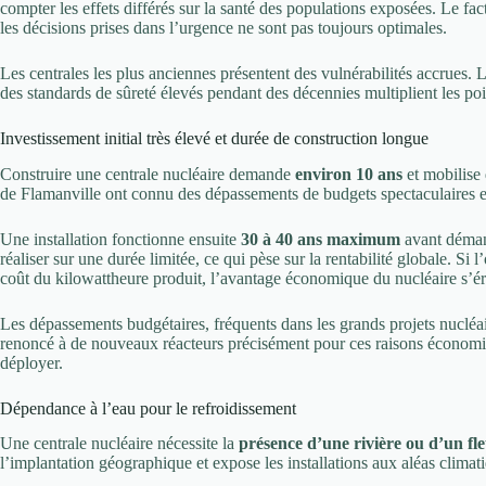
compter les effets différés sur la santé des populations exposées. Le f
les décisions prises dans l’urgence ne sont pas toujours optimales.
Les centrales les plus anciennes présentent des vulnérabilités accrues. Le
des standards de sûreté élevés pendant des décennies multiplient les poi
Investissement initial très élevé et durée de construction longue
Construire une centrale nucléaire demande
environ 10 ans
et mobilise 
de Flamanville ont connu des dépassements de budgets spectaculaires et
Une installation fonctionne ensuite
30 à 40 ans maximum
avant démant
réaliser sur une durée limitée, ce qui pèse sur la rentabilité globale. Si l
coût du kilowattheure produit, l’avantage économique du nucléaire s’é
Les dépassements budgétaires, fréquents dans les grands projets nucléair
renoncé à de nouveaux réacteurs précisément pour ces raisons économiqu
déployer.
Dépendance à l’eau pour le refroidissement
Une centrale nucléaire nécessite la
présence d’une rivière ou d’un fl
l’implantation géographique et expose les installations aux aléas climat