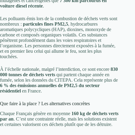
mutagènes et cancérigènes que
7 300 km parcourus en
voiture diesel récente
.
Les polluants émis lors de la combustion de déchets verts sont
nombreux :
particules fines PM2,5
, hydrocarbures
aromatiques polycycliques (HAP), dioxines, monoxyde de
carbone et composés organiques volatils. Ces substances
pénètrent profondément dans les voies respiratoires et
l’organisme. Les personnes directement exposées à la fumée,
et en premier lieu celui qui allume le feu, sont les plus
touchées.
À l’échelle nationale, malgré l’interdiction, ce sont encore
830
000 tonnes de déchets verts
qui partent chaque année en
fumée, selon les données du CITEPA. Cela représente plus de
6 % des émissions annuelles de PM2,5 du secteur
résidentiel
en France.
Que faire à la place ? Les alternatives concrètes
Chaque Français génère en moyenne
160 kg de déchets verts
par an
. C’est une contrainte réelle, mais les solutions existent
et certaines valorisent ces déchets plutôt que de les détruire.