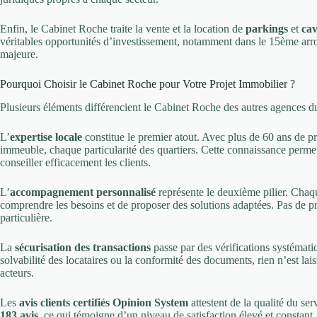
Enfin, le Cabinet Roche traite la vente et la location de
parkings
et
cav
véritables opportunités d’investissement, notamment dans le 15ème arr
majeure.
Pourquoi Choisir le Cabinet Roche pour Votre Projet Immobilier ?
Plusieurs éléments différencient le Cabinet Roche des autres agences du
L’
expertise locale
constitue le premier atout. Avec plus de 60 ans de 
immeuble, chaque particularité des quartiers. Cette connaissance permet 
conseiller efficacement les clients.
L’
accompagnement personnalisé
représente le deuxième pilier. Chaqu
comprendre les besoins et de proposer des solutions adaptées. Pas de pr
particulière.
La
sécurisation des transactions
passe par des vérifications systématiq
solvabilité des locataires ou la conformité des documents, rien n’est lais
acteurs.
Les
avis clients certifiés Opinion System
attestent de la qualité du s
183 avis
, ce qui témoigne d’un niveau de satisfaction élevé et constant.