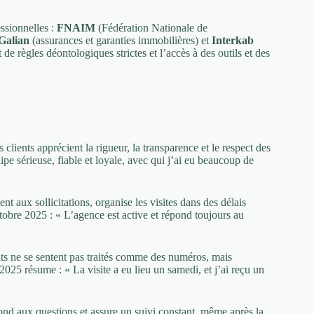
ssionnelles :
FNAIM
(Fédération Nationale de
Galian
(assurances et garanties immobilières) et
Interkab
e règles déontologiques strictes et l’accès à des outils et des
lients apprécient la rigueur, la transparence et le respect des
pe sérieuse, fiable et loyale, avec qui j’ai eu beaucoup de
 aux sollicitations, organise les visites dans des délais
tobre 2025 : « L’agence est active et répond toujours au
nts ne se sentent pas traités comme des numéros, mais
 2025 résume : « La visite a eu lieu un samedi, et j’ai reçu un
ond aux questions et assure un suivi constant, même après la