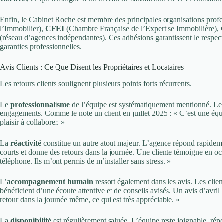
Enfin, le Cabinet Roche est membre des principales organisations profe
l’Immobilier),
CFEI
(Chambre Française de l’Expertise Immobilière),
(réseau d’agences indépendantes). Ces adhésions garantissent le respect d
garanties professionnelles.
Avis Clients : Ce Que Disent les Propriétaires et Locataires
Les retours clients soulignent plusieurs points forts récurrents.
Le
professionnalisme
de l’équipe est systématiquement mentionné. Les c
engagements. Comme le note un client en juillet 2025 : « C’est une équi
plaisir à collaborer. »
La
réactivité
constitue un autre atout majeur. L’agence répond rapidement
courts et donne des retours dans la journée. Une cliente témoigne en oc
téléphone. Ils m’ont permis de m’installer sans stress. »
L’
accompagnement humain
ressort également dans les avis. Les clie
bénéficient d’une écoute attentive et de conseils avisés. Un avis d’avril
retour dans la journée même, ce qui est très appréciable. »
La
disponibilité
est régulièrement saluée. L’équipe reste joignable, rép