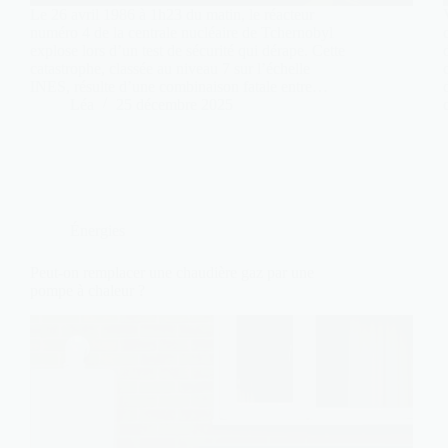
Le 26 avril 1986 à 1h23 du matin, le réacteur
numéro 4 de la centrale nucléaire de Tchernobyl
explose lors d’un test de sécurité qui dérape. Cette
catastrophe, classée au niveau 7 sur l’échelle
INES, résulte d’une combinaison fatale entre…
Léa
25 décembre 2025
Énergies
Peut-on remplacer une chaudière gaz par une
pompe à chaleur ?