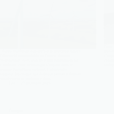
Entre 
L’éolien représente aujourd’hui la deuxième source
plus e
d’électricité renouvelable en France, derrière
s’imp
l’hydraulique. Avec plus de 8 000 installations sur
chauff
le territoire, cette technologie s’impose dans le
multip
paysage énergétique national. Comprendre
comment fonctionne une éolienne permet d’évaluer
concrètement sa pertinence dans…
Léa
27 décembre 2025
Énergies