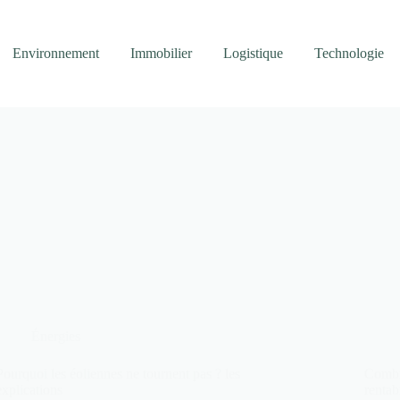
Environnement
Immobilier
Logistique
Technologie
Énergies
Pourquoi les éoliennes ne tournent pas ? les
Combie
explications
rentabi