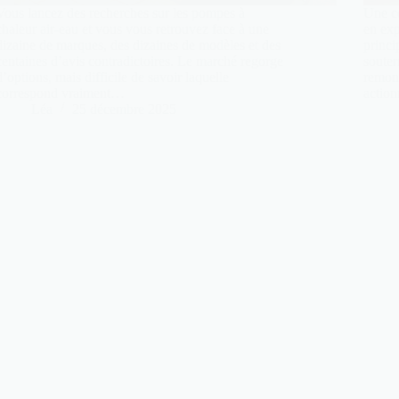
Vous lancez des recherches sur les pompes à
Une ce
chaleur air-eau et vous vous retrouvez face à une
en exp
dizaine de marques, des dizaines de modèles et des
princi
centaines d’avis contradictoires. Le marché regorge
souter
d’options, mais difficile de savoir laquelle
remont
correspond vraiment…
action
Léa
25 décembre 2025