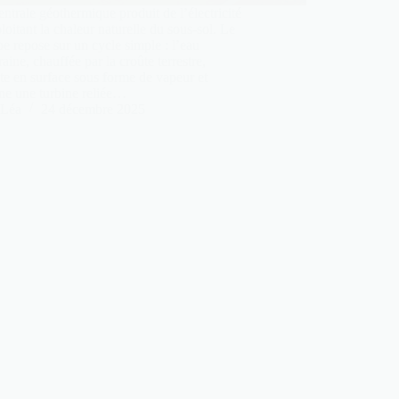
ntrale géothermique produit de l’électricité
loitant la chaleur naturelle du sous-sol. Le
pe repose sur un cycle simple : l’eau
raine, chauffée par la croûte terrestre,
e en surface sous forme de vapeur et
ne une turbine reliée…
Léa
24 décembre 2025