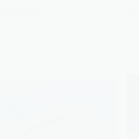
logiques techniques, réglementaires et
fourch
économiques précises. Une éolienne à l’arrêt n’est
différ
ni en panne ni défectueuse…
exploi
Léa
29 décembre 2025
Énergies
Comment fonctionne une éolienne : principe et
Quelle
composants