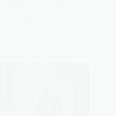
ette reflète trois réalités d’usage totalement
entes : alimenter une maison, soutenir une
tation agricole ou produire…
Léa
28 décembre 2025
Énergies
 est la meilleure pompe à chaleur air-air ?