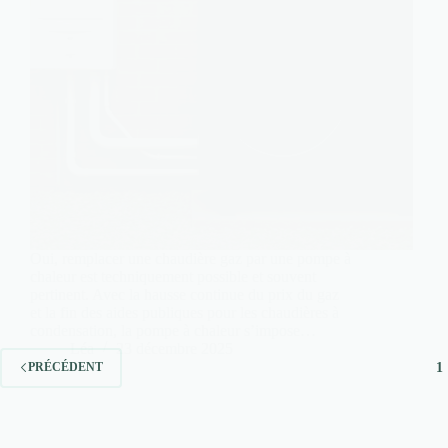
Oui, remplacer une chaudière gaz par une pompe à
chaleur est techniquement possible et souvent
pertinent. Avec la hausse continue du prix du gaz
et la fin des aides publiques pour les chaudières à
condensation, la pompe à chaleur s’impose…
Léa
23 décembre 2025
1
PRÉCÉDENT