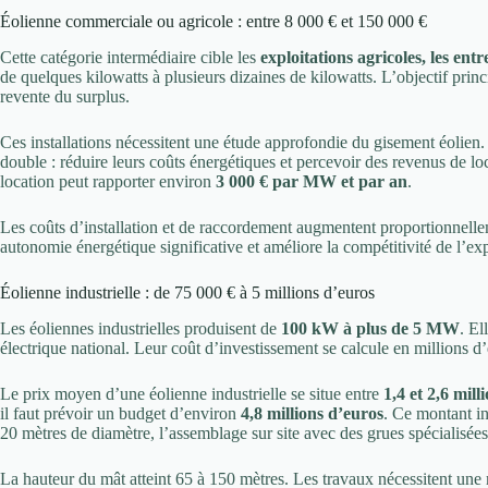
Éolienne commerciale ou agricole : entre 8 000 € et 150 000 €
Cette catégorie intermédiaire cible les
exploitations agricoles, les entr
de quelques kilowatts à plusieurs dizaines de kilowatts. L’objectif pri
revente du surplus.
Ces installations nécessitent une étude approfondie du gisement éolien
double : réduire leurs coûts énergétiques et percevoir des revenus de loca
location peut rapporter environ
3 000 € par MW et par an
.
Les coûts d’installation et de raccordement augmentent proportionnell
autonomie énergétique significative et améliore la compétitivité de l’exp
Éolienne industrielle : de 75 000 € à 5 millions d’euros
Les éoliennes industrielles produisent de
100 kW à plus de 5 MW
. El
électrique national. Leur coût d’investissement se calcule en millions d
Le prix moyen d’une éolienne industrielle se situe entre
1,4 et 2,6 mil
il faut prévoir un budget d’environ
4,8 millions d’euros
. Ce montant in
20 mètres de diamètre, l’assemblage sur site avec des grues spécialisées
La hauteur du mât atteint 65 à 150 mètres. Les travaux nécessitent une 