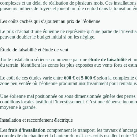
complexes et un délai de réalisation de plusieurs mois. Ces installation
plusieurs milliers de foyers et jouent un rôle central dans la transition é
Les coûts cachés qui s’ajoutent au prix de l’éolienne
Le prix d’achat d’une éolienne ne représente qu’une partie de l’investis
peuvent doubler le budget initial si on les néglige.
Étude de faisabilité et étude de vent
Toute installation sérieuse commence par une
étude de faisabilité
et u
du terrain, identifient les zones les plus exposées aux vents forts et est
Le coût de ces études varie entre
600 € et 5 000 €
selon la complexité d
zone peu ventée où l’éolienne produirait insuffisamment pour rentabilis
Une éolienne mal positionnée ou sous-dimensionnée génère des pertes fi
conditions locales justifient l’investissement. C’est une dépense incont
moyenne à grande.
Installation et raccordement électrique
Les
frais d’installation
comprennent le transport, les travaux d’ancrage,
complexité du chantier et la hauteur du mât, ces coûts oscillent entre
1 