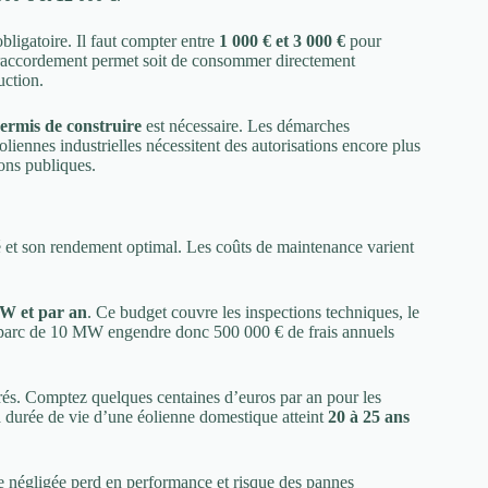
bligatoire. Il faut compter entre
1 000 € et 3 000 €
pour
e raccordement permet soit de consommer directement
uction.
ermis de construire
est nécessaire. Les démarches
éoliennes industrielles nécessitent des autorisations encore plus
ons publiques.
é et son rendement optimal. Les coûts de maintenance varient
W et par an
. Ce budget couvre les inspections techniques, le
n parc de 10 MW engendre donc 500 000 € de frais annuels
rés. Comptez quelques centaines d’euros par an pour les
 La durée de vie d’une éolienne domestique atteint
20 à 25 ans
nne négligée perd en performance et risque des pannes