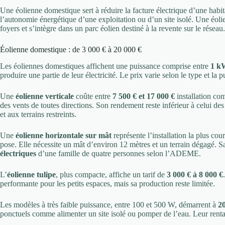
Une éolienne domestique sert à réduire la facture électrique d’une habi
l’autonomie énergétique d’une exploitation ou d’un site isolé. Une éolien
foyers et s’intègre dans un parc éolien destiné à la revente sur le réseau.
Éolienne domestique : de 3 000 € à 20 000 €
Les éoliennes domestiques affichent une puissance comprise entre
1 k
produire une partie de leur électricité. Le prix varie selon le type et la p
Une
éolienne verticale
coûte entre
7 500 € et 17 000 €
installation com
des vents de toutes directions. Son rendement reste inférieur à celui d
et aux terrains restreints.
Une
éolienne horizontale sur mât
représente l’installation la plus cou
pose. Elle nécessite un mât d’environ 12 mètres et un terrain dégagé. 
électriques
d’une famille de quatre personnes selon l’ADEME.
L’
éolienne tulipe
, plus compacte, affiche un tarif de
3 000 € à 8 000 €
performante pour les petits espaces, mais sa production reste limitée.
Les modèles à très faible puissance, entre 100 et 500 W, démarrent à
20
ponctuels comme alimenter un site isolé ou pomper de l’eau. Leur rentab