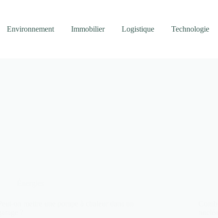
Environnement
Immobilier
Logistique
Technologie
Énergies
Peut-on mettre une pompe à chaleur dans un
Combi
garage ?
nucléa