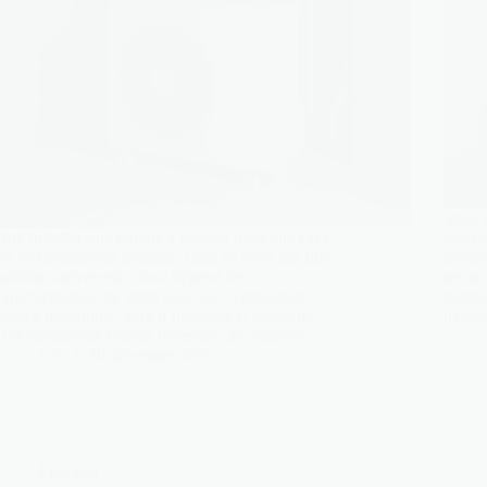
Vous 
Oui, installer une pompe à chaleur dans une cave
radiat
est techniquement possible, mais ce n’est pas une
probab
solution universelle. Tout dépend des
reçue,
caractéristiques de votre sous-sol : ventilation,
même, 
espace disponible, taux d’humidité et isolation.
hydra
Une installation réussie nécessite une analyse…
Léa
20 décembre 2025
Énergies