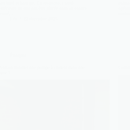
soit isolé et hors gel. En revanche, l’unité
puissa
extérieure ne doit pas être placée dans un espace
opérat
fermé,…
envir
Léa
22 décembre 2025
Énergies
Peut-on installer une pompe à chaleur dans une
Comme
cave ?