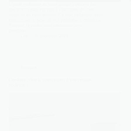
L’unité extérieure de votre pompe à chaleur fait
son travail, mais elle nuit à l’harmonie de votre
jardin ou de votre terrasse. Ce bloc technique, aussi
efficace soit-il, pose un vrai problème d’esthétique.
Pourtant, le cacher sans précaution peut
détériorer…
Léa
18 décembre 2025
Énergies
Combien coûte la construction d’une centrale
nucléaire ?