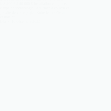
de 3 200 € à 40 000 € installation comprise,
le type de technologie, la surface à couvrir et
plexité de votre projet. Entre le modèle air-
cessible et…
Léa
16 décembre 2025