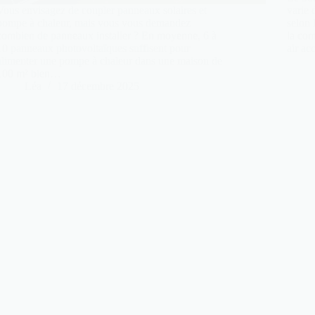
Vous envisagez de coupler panneaux solaires et
varie 
pompe à chaleur, mais vous vous demandez
selon 
combien de panneaux installer ? En moyenne, 6 à
la com
10 panneaux photovoltaïques suffisent pour
air ac
alimenter une pompe à chaleur dans une maison de
100 m² bien…
Léa
17 décembre 2025