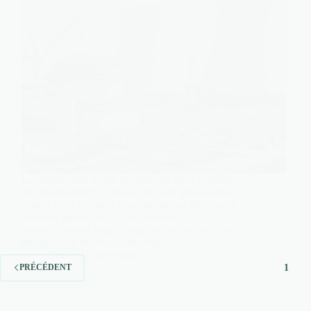
La construction d’une centrale nucléaire représente
un investissement colossal qui varie généralement
entre 4 et 12 milliards d’euros pour un réacteur de
nouvelle génération. Cette fourchette
particulièrement large s’explique par des facteurs
multiples : le modèle de réacteur choisi, le…
Léa
15 décembre 2025
1
PRÉCÉDENT