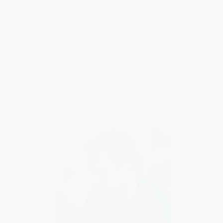
nce distincts, répartis sur 56 réacteurs
ionnels. Cette capacité installée représente
on 61 gigawatts (GW) au total,…
Léa
22 décembre 2025
Énergies
nt purger un radiateur pompe à chaleur ?