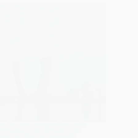
nce, un réacteur nucléaire produit entre 900
50 mégawatts électriques (MWe) selon son
Le parc français compte trois paliers de