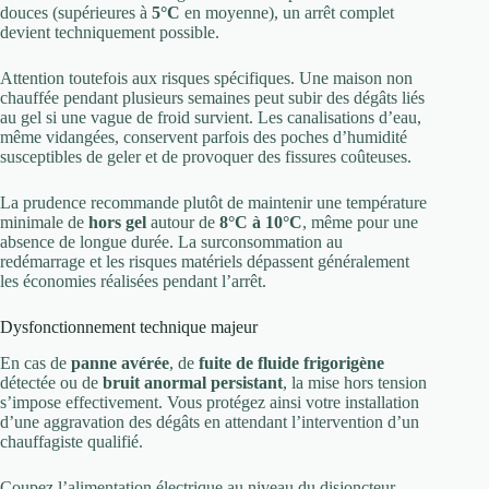
douces (supérieures à
5°C
en moyenne), un arrêt complet
devient techniquement possible.
Attention toutefois aux risques spécifiques. Une maison non
chauffée pendant plusieurs semaines peut subir des dégâts liés
au gel si une vague de froid survient. Les canalisations d’eau,
même vidangées, conservent parfois des poches d’humidité
susceptibles de geler et de provoquer des fissures coûteuses.
La prudence recommande plutôt de maintenir une température
minimale de
hors gel
autour de
8°C à 10°C
, même pour une
absence de longue durée. La surconsommation au
redémarrage et les risques matériels dépassent généralement
les économies réalisées pendant l’arrêt.
Dysfonctionnement technique majeur
En cas de
panne avérée
, de
fuite de fluide frigorigène
détectée ou de
bruit anormal persistant
, la mise hors tension
s’impose effectivement. Vous protégez ainsi votre installation
d’une aggravation des dégâts en attendant l’intervention d’un
chauffagiste qualifié.
Coupez l’alimentation électrique au niveau du disjoncteur