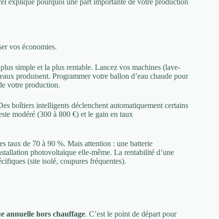
urel explique pourquoi une part importante de votre production
iser vos économies.
plus simple et la plus rentable. Lancez vos machines (lave-
anneaux produisent. Programmer votre ballon d’eau chaude pour
de votre production.
Des boîtiers intelligents déclenchent automatiquement certains
reste modéré (300 à 800 €) et le gain en taux
s taux de 70 à 90 %. Mais attention : une batterie
nstallation photovoltaïque elle-même. La rentabilité d’une
écifiques (site isolé, coupures fréquentes).
e annuelle hors chauffage
. C’est le point de départ pour