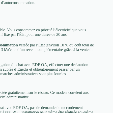
ux d’autoconsommation.
able. Vous consommez en priorité l’électricité que vous
f fixé par l’État pour une durée de 20 ans.
nsommation
versée par l’État (environ 10 % du coût total de
’à 3 kWc, et d’un revenu complémentaire grâce à la vente du
ligation d’achat avec EDF OA, effectuer une déclaration
n
auprès d’Enedis et obligatoirement passer par un
marches administratives sont plus lourdes.
jectée gratuitement sur le réseau. Ce modèle convient aux
icité administrative.
ontrat avec EDF OA, pas de demande de raccordement
qu’à 800 W), l’installation peut même être réalisée soi-même.