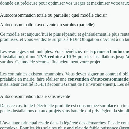
donnée est précieuse pour optimiser vos usages et maximiser votre ta
Autoconsommation totale ou partielle : quel modèle choisir
Autoconsommation avec vente du surplus (partielle)
Ce modèle est aujourd’hui le plus répandu et généralement le plus rent
produisez, et vous vendez le surplus à EDF Obligation d’Achat à un tari
Les avantages sont multiples. Vous bénéficiez de la
prime à l’autoco
l’installation), d’une
TVA réduite à 10 %
pour les installations jusqu
surplus. Ce modèle sécurise financièrement votre projet.
Les contraintes existent néanmoins. Vous devez signer un contrat d’ob
préalable en mairie, faire réaliser une
convention d’autoconsommatio
installateur certifié RGE (Reconnu Garant de l’Environnement). Les dé
Autoconsommation totale sans revente
Dans ce cas, toute l’électricité produite est consommée sur place ou in
petites installations ou aux projets sans batterie qui privilégient la simpl
L’avantage principal réside dans la légèreté des démarches. Pas de c
complexe. Pour les kits solaires plug and play de faible puissance (jus