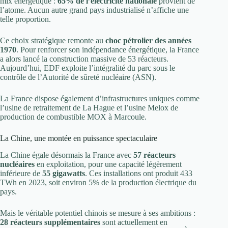
mix énergétique :
65% de l’électricité nationale
provient de
l’atome. Aucun autre grand pays industrialisé n’affiche une
telle proportion.
Ce choix stratégique remonte au
choc pétrolier des années
1970
. Pour renforcer son indépendance énergétique, la France
a alors lancé la construction massive de 53 réacteurs.
Aujourd’hui, EDF exploite l’intégralité du parc sous le
contrôle de l’Autorité de sûreté nucléaire (ASN).
La France dispose également d’infrastructures uniques comme
l’usine de retraitement de La Hague et l’usine Melox de
production de combustible MOX à Marcoule.
La Chine, une montée en puissance spectaculaire
La Chine égale désormais la France avec
57 réacteurs
nucléaires
en exploitation, pour une capacité légèrement
inférieure de
55 gigawatts
. Ces installations ont produit 433
TWh en 2023, soit environ 5% de la production électrique du
pays.
Mais le véritable potentiel chinois se mesure à ses ambitions :
28 réacteurs supplémentaires
sont actuellement en