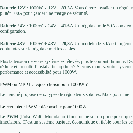
Batterie 12V
: 1000W ÷ 12V =
83,3A
Vous devez installer un régula
plutôt 100A pour garder une marge de sécurité.
Batterie 24V
: 1000W ÷ 24V =
41,6A
Un régulateur de 50A convient p
configuration.
Batterie 48V
: 1000W ÷ 48V =
20,8A
Un modèle de 30A est largement 
contraintes sur le régulateur et les câbles.
Plus la tension de votre système est élevée, plus le courant diminue. Rés
réduite et un coût d’installation optimisé. Si vous montez votre système
performance et accessibilité pour 1000W.
PWM ou MPPT : lequel choisir pour 1000W ?
Le marché propose deux types de régulateurs solaires. Mais pour une inst
Le régulateur PWM : déconseillé pour 1000W
Le
PWM
(Pulse Width Modulation) fonctionne sur un principe simple : i
impulsions. C’est un système basique, économique et fiable pour les peti